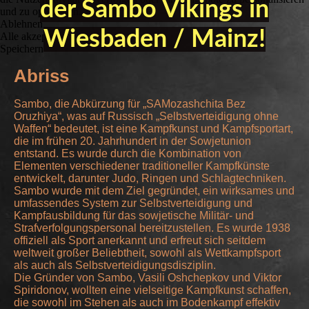
der Sambo Vikings in
und zu optimieren.
Ablehnen
Wiesbaden / Mainz!
Alle akzeptieren
Speichern
Abriss
Sambo, die Abkürzung für „SAMozashchita Bez
Oruzhiya“, was auf Russisch „Selbstverteidigung ohne
Waffen“ bedeutet, ist eine Kampfkunst und Kampfsportart,
die im frühen 20. Jahrhundert in der Sowjetunion
entstand. Es wurde durch die Kombination von
Elementen verschiedener traditioneller Kampfkünste
entwickelt, darunter Judo, Ringen und Schlagtechniken.
Sambo wurde mit dem Ziel gegründet, ein wirksames und
umfassendes System zur Selbstverteidigung und
Kampfausbildung für das sowjetische Militär- und
Strafverfolgungspersonal bereitzustellen. Es wurde 1938
offiziell als Sport anerkannt und erfreut sich seitdem
weltweit großer Beliebtheit, sowohl als Wettkampfsport
als auch als Selbstverteidigungsdisziplin.
Die Gründer von Sambo, Vasili Oshchepkov und Viktor
Spiridonov, wollten eine vielseitige Kampfkunst schaffen,
die sowohl im Stehen als auch im Bodenkampf effektiv