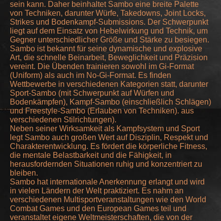
sein kann. Daher beinhaltet Sambo eine breite Palette
von Techniken, darunter Würfe, Takedowns, Joint Locks,
Strikes und Bodenkampf-Submissions. Der Schwerpunkt
liegt auf dem Einsatz von Hebelwirkung und Technik, um
Gegner unterschiedlicher Größe und Stärke zu besiegen.
Sambo ist bekannt für seine dynamische und explosive
Art, die schnelle Beinarbeit, Beweglichkeit und Präzision
vereint. Die Übenden trainieren sowohl im Gi-Format
(Uniform) als auch im No-Gi-Format. Es finden
Wettbewerbe in verschiedenen Kategorien statt, darunter
Sport-Sambo (mit Schwerpunkt auf Würfen und
Bodenkämpfen), Kampf-Sambo (einschließlich Schlägen)
und Freestyle-Sambo (Erlauben von Techniken). aus
verschiedenen Stilrichtungen).
Neben seiner Wirksamkeit als Kampfsystem und Sport
legt Sambo auch großen Wert auf Disziplin, Respekt und
Charakterentwicklung. Es fördert die körperliche Fitness,
die mentale Belastbarkeit und die Fähigkeit, in
herausfordernden Situationen ruhig und konzentriert zu
bleiben.
Sambo hat internationale Anerkennung erlangt und wird
in vielen Ländern der Welt praktiziert. Es nahm an
verschiedenen Multisportveranstaltungen wie den World
Combat Games und den European Games teil und
veranstaltet eigene Weltmeisterschaften, die von der