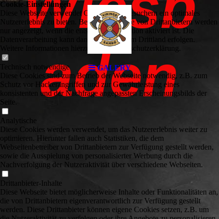
Wiesb
Cookie-Einstellungen
Diese Webseite verwendet Cookies, um Besuchern ein optimales
Nutzererlebnis zu bieten. Bestimmte Inhalte von Drittanbietern werden
nur angezeigt, wenn die entsprechende Option aktiviert ist. Die
Datenverarbeitung kann dann auch in einem Drittland erfolgen.
aden
Weitere Informationen hierzu in der Datenschutzerklärung.
Technisch notwendige
GALERY
Diese Cookies sind zum Betrieb der Webseite notwendig, z.B. zum
Schutz vor Hackerangriffen und zur Gewährleistung eines
konsistenten und der Nachfrage angepassten Erscheinungsbilds der
Seite.
Analytische
Diese Cookies werden verwendet, um das Nutzererlebnis weiter zu
optimieren. Hierunter fallen auch Statistiken, die dem
Webseitenbetreiber von Drittanbietern zur Verfügung gestellt werden,
sowie die Ausspielung von personalisierter Werbung durch die
Nachverfolgung der Nutzeraktivität über verschiedene Webseiten.
Drittanbieter-Inhalte
Diese Webseite bietet möglicherweise Inhalte oder Funktionalitäten an,
die von Drittanbietern eigenverantwortlich zur Verfügung gestellt
werden. Diese Drittanbieter können eigene Cookies setzen, z.B. um
die Nutzeraktivität zu verfolgen oder ihre Angebote zu personalisieren