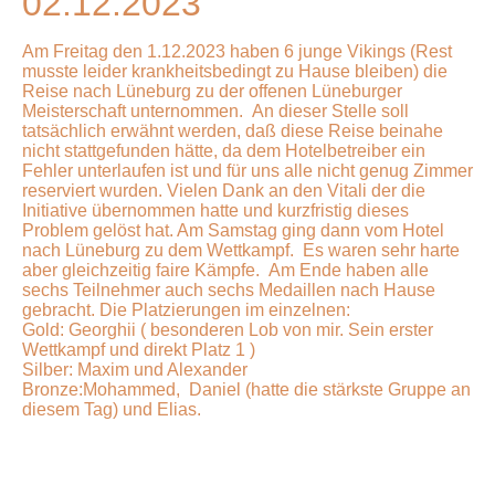
02.12.2023
Am Freitag den 1.12.2023 haben 6 junge Vikings (Rest
musste leider krankheitsbedingt zu Hause bleiben) die
Reise nach Lüneburg zu der offenen Lüneburger
Meisterschaft unternommen. An dieser Stelle soll
tatsächlich erwähnt werden, daß diese Reise beinahe
nicht stattgefunden hätte, da dem Hotelbetreiber ein
Fehler unterlaufen ist und für uns alle nicht genug Zimmer
reserviert wurden. Vielen Dank an den Vitali der die
Initiative übernommen hatte und kurzfristig dieses
Problem gelöst hat. Am Samstag ging dann vom Hotel
nach Lüneburg zu dem Wettkampf. Es waren sehr harte
aber gleichzeitig faire Kämpfe. Am Ende haben alle
sechs Teilnehmer auch sechs Medaillen nach Hause
gebracht. Die Platzierungen im einzelnen:
Gold: Georghii ( besonderen Lob von mir. Sein erster
Wettkampf und direkt Platz 1 )
Silber: Maxim und Alexander
Bronze:Mohammed, Daniel (hatte die stärkste Gruppe an
diesem Tag) und Elias.
IMG_2083