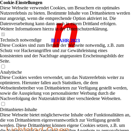
Cookie-Einstellungen
Diese Webseite verwendet Cookies, um Besuchern ein optimales
n
Nutzererlebnis zu bieten. Bestimmte Inhalte von Drittanbietern werden
nur angezeigt, wenn die entsprechende Option aktiviert ist. Die
Datenverarbeitung kann dann auch in einem Drittland erfolgen.
Weitere Informationen hierzu in der Datenschutzerklärung.
Technisch notwendige
JAHR 2023
Diese Cookies sind zum Betrieb der Webseite notwendig, z.B. zum
Schutz vor Hackerangriffen und zur Gewährleistung eines
konsistenten und der Nachfrage angepassten Erscheinungsbilds der
Seite.
Analytische
Diese Cookies werden verwendet, um das Nutzererlebnis weiter zu
optimieren. Hierunter fallen auch Statistiken, die dem
Webseitenbetreiber von Drittanbietern zur Verfügung gestellt werden,
sowie die Ausspielung von personalisierter Werbung durch die
Nachverfolgung der Nutzeraktivität über verschiedene Webseiten.
Drittanbieter-Inhalte
Diese Webseite bietet möglicherweise Inhalte oder Funktionalitäten an,
die von Drittanbietern eigenverantwortlich zur Verfügung gestellt
werden. Diese Drittanbieter können eigene Cookies setzen, z.B. um
Lichtstad Open,
die Nutzeraktivität zu verfolgen oder ihre Angebote zu personalisieren