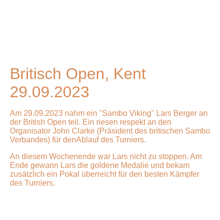
FEBX0918
BLFL0978
FNXL6680
Britisch Open, Kent
29.09.2023
Am 29.09.2023 nahm ein "Sambo Viking" Lars Berger an
der British Open teil. Ein riesen respekt an den
Organisator John Clarke (Präsident des britischen Sambo
Verbandes) für denAblauf des Turniers.
An diesem Wochenende war Lars nicht zu stoppen. Am
Ende gewann Lars die goldene Medalie und bekam
zusätzlich ein Pokal überreicht für den besten Kämpfer
des Turniers.
PHOTO-2023-10-04-07-07-58 5