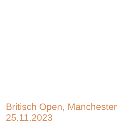
IMG_2093
IMG_2098
IMG_2115
IMG_2142
IMG_2136
IMG_2132
IMG_2123
IMG_2117
IMG_2146
Britisch Open, Manchester
25.11.2023