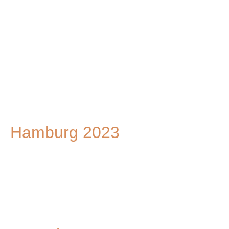
PHOTO-2023-10-04-07-07-58
PHOTO-2023-10-04-07-07-59 2
PHOTO-2023-10-04-07-07-59 3
PHOTO-2023-10-04-07-07-58 3
PHOTO-2023-10-04-07-07-58 2
PHOTO-2023-10-04-07-07-59 5
Hamburg 2023
WhatsApp Bild 2023-07-07 um 17.25.37
WhatsApp Bild 2023-07-07 um 17.25.09
Hamburg 2023-07-07 um 17.24.42