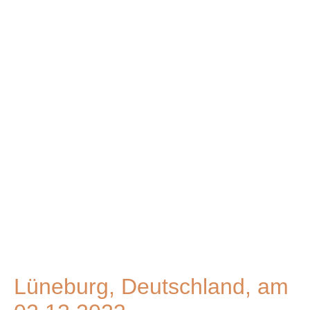
APJN5525
CXOL2494
DFXL8170
DYFV2723
SQLD4283
QBRW6043
NWSV2433
MRKT3829
HKGZ3801
URRW5516
Lüneburg, Deutschland, am