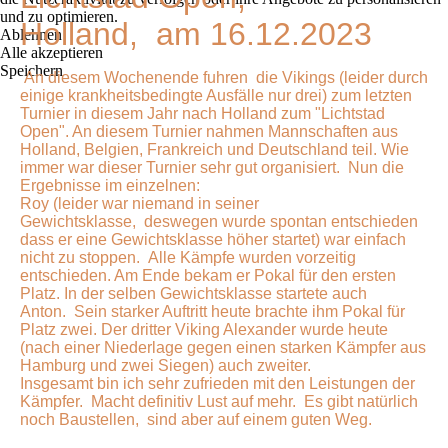
und zu optimieren.
Holland, am 16.12.2023
Ablehnen
Alle akzeptieren
Speichern
An diesem Wochenende fuhren die Vikings (leider durch
einige krankheitsbedingte Ausfälle nur drei) zum letzten
Turnier in diesem Jahr nach Holland zum "Lichtstad
Open". An diesem Turnier nahmen Mannschaften aus
Holland, Belgien, Frankreich und Deutschland teil. Wie
immer war dieser Turnier sehr gut organisiert. Nun die
Ergebnisse im einzelnen:
Roy (leider war niemand in seiner
Gewichtsklasse, deswegen wurde spontan entschieden
dass er eine Gewichtsklasse höher startet) war einfach
nicht zu stoppen. Alle Kämpfe wurden vorzeitig
entschieden. Am Ende bekam er Pokal für den ersten
Platz. In der selben Gewichtsklasse startete auch
Anton. Sein starker Auftritt heute brachte ihm Pokal für
Platz zwei. Der dritter Viking Alexander wurde heute
(nach einer Niederlage gegen einen starken Kämpfer aus
Hamburg und zwei Siegen) auch zweiter.
Insgesamt bin ich sehr zufrieden mit den Leistungen der
Kämpfer. Macht definitiv Lust auf mehr. Es gibt natürlich
noch Baustellen, sind aber auf einem guten Weg.