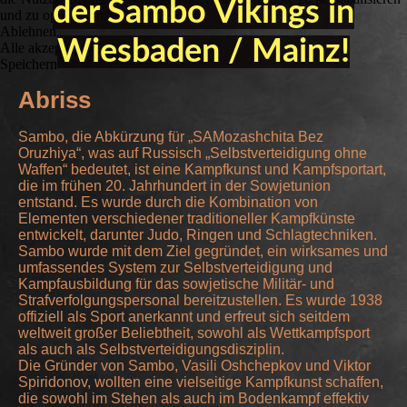
der Sambo Vikings in
und zu optimieren.
Ablehnen
Wiesbaden / Mainz!
Alle akzeptieren
Speichern
Abriss
Sambo, die Abkürzung für „SAMozashchita Bez
Oruzhiya“, was auf Russisch „Selbstverteidigung ohne
Waffen“ bedeutet, ist eine Kampfkunst und Kampfsportart,
die im frühen 20. Jahrhundert in der Sowjetunion
entstand. Es wurde durch die Kombination von
Elementen verschiedener traditioneller Kampfkünste
entwickelt, darunter Judo, Ringen und Schlagtechniken.
Sambo wurde mit dem Ziel gegründet, ein wirksames und
umfassendes System zur Selbstverteidigung und
Kampfausbildung für das sowjetische Militär- und
Strafverfolgungspersonal bereitzustellen. Es wurde 1938
offiziell als Sport anerkannt und erfreut sich seitdem
weltweit großer Beliebtheit, sowohl als Wettkampfsport
als auch als Selbstverteidigungsdisziplin.
Die Gründer von Sambo, Vasili Oshchepkov und Viktor
Spiridonov, wollten eine vielseitige Kampfkunst schaffen,
die sowohl im Stehen als auch im Bodenkampf effektiv