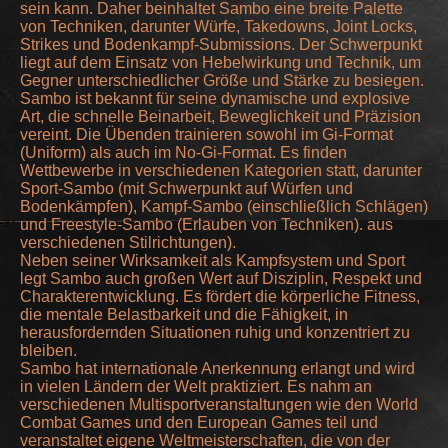
sein kann. Daher beinhaltet Sambo eine breite Palette
von Techniken, darunter Würfe, Takedowns, Joint Locks,
Strikes und Bodenkampf-Submissions. Der Schwerpunkt
liegt auf dem Einsatz von Hebelwirkung und Technik, um
Gegner unterschiedlicher Größe und Stärke zu besiegen.
Sambo ist bekannt für seine dynamische und explosive
Art, die schnelle Beinarbeit, Beweglichkeit und Präzision
vereint. Die Übenden trainieren sowohl im Gi-Format
(Uniform) als auch im No-Gi-Format. Es finden
Wettbewerbe in verschiedenen Kategorien statt, darunter
Sport-Sambo (mit Schwerpunkt auf Würfen und
Bodenkämpfen), Kampf-Sambo (einschließlich Schlägen)
und Freestyle-Sambo (Erlauben von Techniken). aus
verschiedenen Stilrichtungen).
Neben seiner Wirksamkeit als Kampfsystem und Sport
legt Sambo auch großen Wert auf Disziplin, Respekt und
Charakterentwicklung. Es fördert die körperliche Fitness,
die mentale Belastbarkeit und die Fähigkeit, in
herausfordernden Situationen ruhig und konzentriert zu
bleiben.
Sambo hat internationale Anerkennung erlangt und wird
in vielen Ländern der Welt praktiziert. Es nahm an
verschiedenen Multisportveranstaltungen wie den World
Combat Games und den European Games teil und
veranstaltet eigene Weltmeisterschaften, die von der