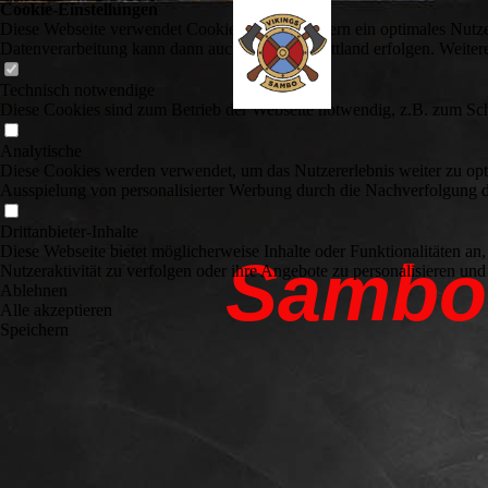
Cookie-Einstellungen
Diese Webseite verwendet Cookies, um Besuchern ein optimales Nutzerer
Datenverarbeitung kann dann auch in einem Drittland erfolgen. Weiter
Technisch notwendige
Diese Cookies sind zum Betrieb der Webseite notwendig, z.B. zum Sch
Analytische
Diese Cookies werden verwendet, um das Nutzererlebnis weiter zu optim
Ausspielung von personalisierter Werbung durch die Nachverfolgung de
Drittanbieter-Inhalte
Diese Webseite bietet möglicherweise Inhalte oder Funktionalitäten an,
Sambo 
Nutzeraktivität zu verfolgen oder ihre Angebote zu personalisieren und
Ablehnen
Alle akzeptieren
Speichern