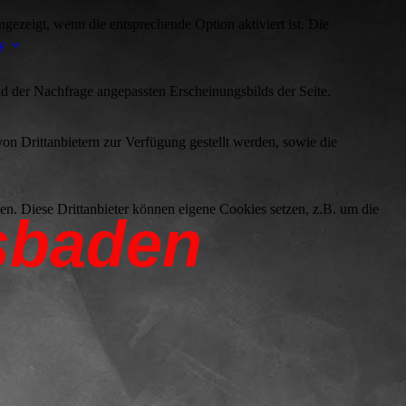
ezeigt, wenn die entsprechende Option aktiviert ist. Die
y
d der Nachfrage angepassten Erscheinungsbilds der Seite.
on Drittanbietern zur Verfügung gestellt werden, sowie die
den. Diese Drittanbieter können eigene Cookies setzen, z.B. um die
sbaden