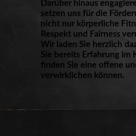
Darüber hinaus engagiere
setzen uns für die Förder
nicht nur körperliche Fit
Respekt und Fairness verm
Wir laden Sie herzlich d
Sie bereits Erfahrung im 
finden Sie eine offene un
verwirklichen können.