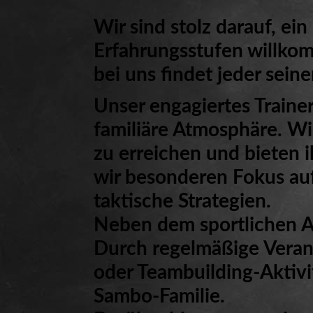
Wir sind stolz darauf, ei
Erfahrungsstufen willkom
bei uns findet jeder seine
Unser engagiertes Traine
familiäre Atmosphäre. Wir
zu erreichen und bieten 
wir besonderen Fokus au
taktische Strategien.
Neben dem sportlichen As
Durch regelmäßige Veran
oder Teambuilding-Aktivi
Sambo-Familie.